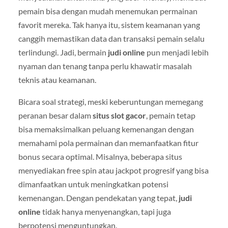
pemain bisa dengan mudah menemukan permainan
favorit mereka. Tak hanya itu, sistem keamanan yang
canggih memastikan data dan transaksi pemain selalu
terlindungi. Jadi, bermain
judi online
pun menjadi lebih
nyaman dan tenang tanpa perlu khawatir masalah
teknis atau keamanan.
Bicara soal strategi, meski keberuntungan memegang
peranan besar dalam
situs slot gacor
, pemain tetap
bisa memaksimalkan peluang kemenangan dengan
memahami pola permainan dan memanfaatkan fitur
bonus secara optimal. Misalnya, beberapa situs
menyediakan free spin atau jackpot progresif yang bisa
dimanfaatkan untuk meningkatkan potensi
kemenangan. Dengan pendekatan yang tepat,
judi
online
tidak hanya menyenangkan, tapi juga
berpotensi menguntungkan.