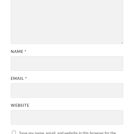
NAME
*
EMAIL
*
WEBSITE
Save my name, email, and website in this browser for the