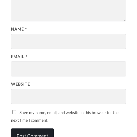
NAME
*
EMAIL
*
WEBSITE
Save my name, email, and website in this browser for the
next time I comment.