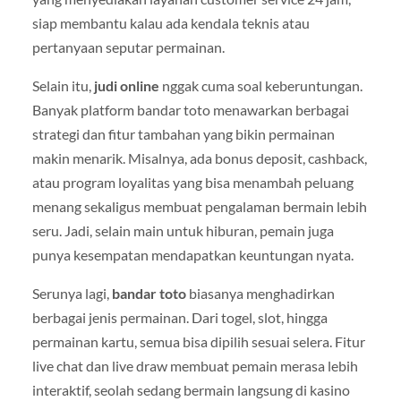
siap membantu kalau ada kendala teknis atau
pertanyaan seputar permainan.
Selain itu,
judi online
nggak cuma soal keberuntungan.
Banyak platform bandar toto menawarkan berbagai
strategi dan fitur tambahan yang bikin permainan
makin menarik. Misalnya, ada bonus deposit, cashback,
atau program loyalitas yang bisa menambah peluang
menang sekaligus membuat pengalaman bermain lebih
seru. Jadi, selain main untuk hiburan, pemain juga
punya kesempatan mendapatkan keuntungan nyata.
Serunya lagi,
bandar toto
biasanya menghadirkan
berbagai jenis permainan. Dari togel, slot, hingga
permainan kartu, semua bisa dipilih sesuai selera. Fitur
live chat dan live draw membuat pemain merasa lebih
interaktif, seolah sedang bermain langsung di kasino